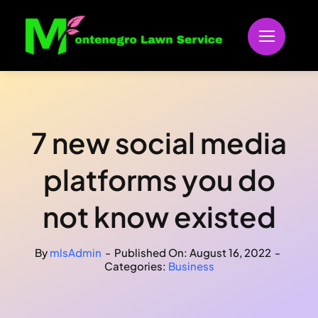
Skip
to
content
7 new social media
platforms you do
not know existed
By
mlsAdmin
-
Published On: August 16, 2022
-
Categories:
Business